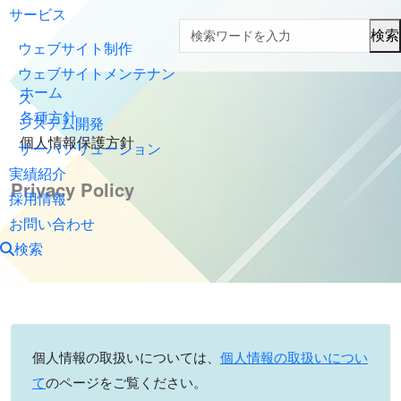
サービス
検索
ウェブサイト制作
ウェブサイトメンテナン
ホーム
ス
各種方針
システム開発
個人情報保護方針
サーバソリューション
実績紹介
Privacy Policy
採用情報
お問い合わせ
検索
個人情報の取扱いについては、
個人情報の取扱いについ
て
のページをご覧ください。